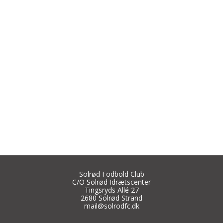
Solrød Fodbold Club
C/O Solrød Idrætscenter
Tingsryds Allé 27
2680 Solrød Strand
mail@solrodfc.dk