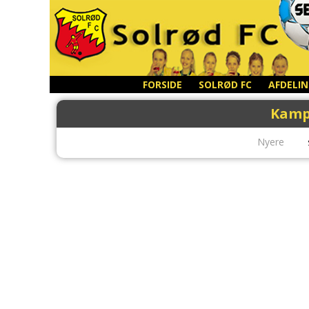
FORSIDE
SOLRØD FC
AFDELI
Kamp
Nyere