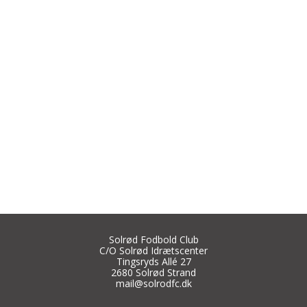
Solrød Fodbold Club
C/O Solrød Idrætscenter
Tingsryds Allé 27
2680 Solrød Strand
mail@solrodfc.dk