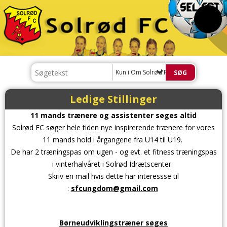
Kun i Om Solrød FC
Ledige Stillinger
11 mands trænere og assistenter søges altid
Solrød FC søger hele tiden nye inspirerende trænere for vores
11 mands hold i årgangene fra U14 til U19.
De har 2 træningspas om ugen - og evt. et fitness træningspas
i vinterhalvåret i Solrød Idrætscenter.
Skriv en mail hvis dette har interessse til
:
sfcungdom@gmail.com
Børneudviklingstræner søges