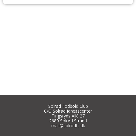
Solrød Fodbold Club
C/O Solrød Idrætscenter
Tingsryds Allé 27
2680 Solrød Strand
mail@solrodfc.dk