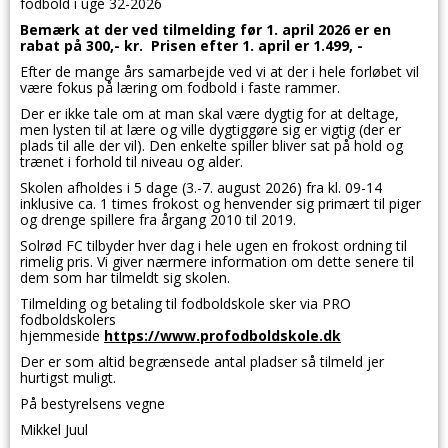
fodbold i uge 32-2026
Bemærk at der ved tilmelding før 1. april 2026 er en
rabat på 300,- kr. Prisen efter 1. april er 1.499, -
Efter de mange års samarbejde ved vi at der i hele forløbet vil
være fokus på læring om fodbold i faste rammer.
Der er ikke tale om at man skal være dygtig for at deltage,
men lysten til at lære og ville dygtiggøre sig er vigtig (der er
plads til alle der vil). Den enkelte spiller bliver sat på hold og
trænet i forhold til niveau og alder.
Skolen afholdes i 5 dage (3.-7. august 2026) fra kl. 09-14
inklusive ca. 1 times frokost og henvender sig primært til piger
og drenge spillere fra årgang 2010 til 2019.
Solrød FC tilbyder hver dag i hele ugen en frokost ordning til
rimelig pris. Vi giver nærmere information om dette senere til
dem som har tilmeldt sig skolen.
Tilmelding og betaling til fodboldskole sker via PRO
fodboldskolers
hjemmeside
https://www.profodboldskole.dk
Der er som altid begrænsede antal pladser så tilmeld jer
hurtigst muligt.
På bestyrelsens vegne
Mikkel Juul